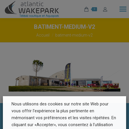
0
BATIMENT-MEDIUM-V2
Vous êtes ici :
Accueil
batiment-medium-v2
Nous utilisons des cookies sur notre site Web pour
vous offrir l'expérience la plus pertinente en
mémorisant vos préférences et les visites répétées. En
Footer Menu
cliquant sur «Accepter», vous consentez à l'utilisation
© Atlantic Wake Park | Réalisation
Radius Design