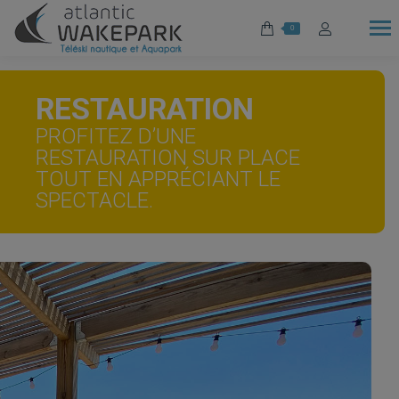
0
RESTAURATION
PROFITEZ D’UNE
RESTAURATION SUR PLACE
TOUT EN APPRÉCIANT LE
SPECTACLE.