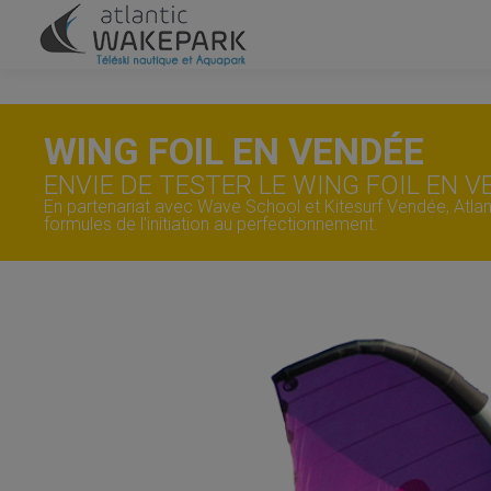
WING FOIL EN VENDÉE
ENVIE DE TESTER LE WING FOIL EN V
En partenariat avec Wave School et Kitesurf Vendée, Atla
formules de l'initiation au perfectionnement.