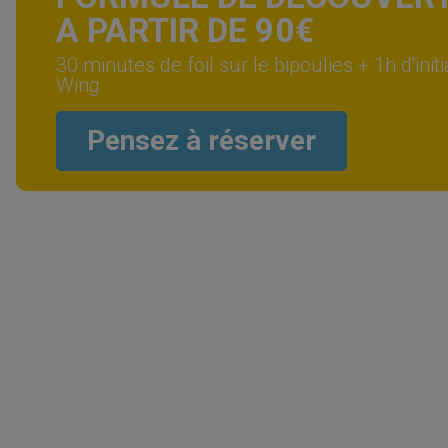
A PARTIR DE 90€
30 minutes de foil sur le bipoulies + 1h d'initi
Wing
Pensez à réserver