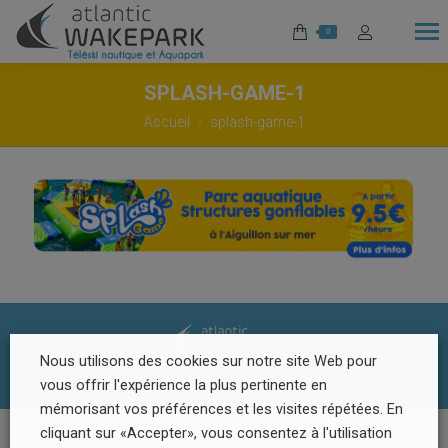
0
SPLASH-GAME-1
Vous êtes ici :
Accueil
splash-game-1
Nous utilisons des cookies sur notre site Web pour
Footer Menu
vous offrir l'expérience la plus pertinente en
© Atlantic Wake Park | Réalisation
Radius Design
mémorisant vos préférences et les visites répétées. En
cliquant sur «Accepter», vous consentez à l'utilisation