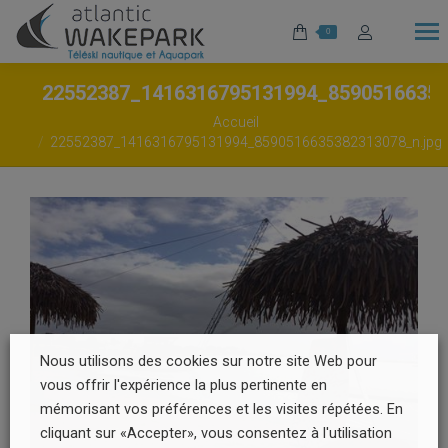
0
22552387_1416316795131994_8590516635
Vous êtes ici :
Accueil
22552387_1416316795131994_8590516635382313078_n.jpg
Nous utilisons des cookies sur notre site Web pour
vous offrir l'expérience la plus pertinente en
mémorisant vos préférences et les visites répétées. En
cliquant sur «Accepter», vous consentez à l'utilisation