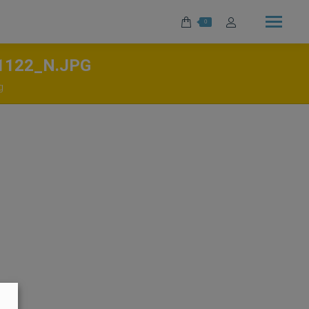
0
1122_N.JPG
g