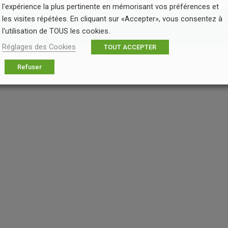
l'expérience la plus pertinente en mémorisant vos préférences et
les visites répétées. En cliquant sur «Accepter», vous consentez à
Nous contacter
CGV
Politique de confidentialité
Me
l'utilisation de TOUS les cookies.
Réglages des Cookies
TOUT ACCEPTER
Refuser