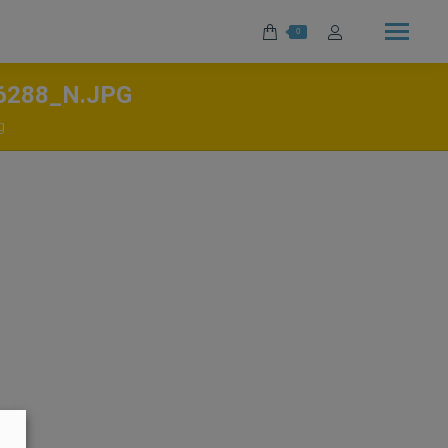
0
6288_N.JPG
g