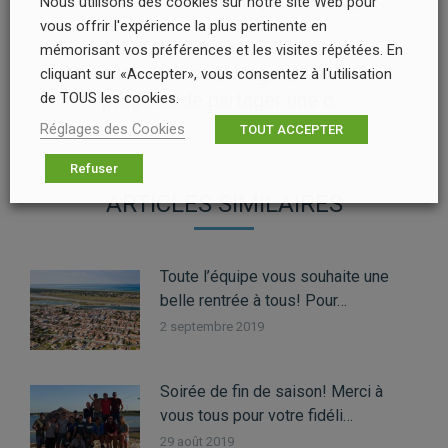
Venez en force samedi! Ça va envoyé! ……
Nous utilisons des cookies sur notre site Web pour
précédent
vous offrir l'expérience la plus pertinente en
:
SUIVANT
mémorisant vos préférences et les visites répétées. En
C’est le week-end! Hugo Guias vous
cliquant sur «Accepter», vous consentez à l'utilisation
Article
propose de partager une c…
de TOUS les cookies.
suivant
Réglages des Cookies
TOUT ACCEPTER
:
Refuser
ARTICLES SIMILAIRES
Toute l’équipe vous souhaite une
belle rentrée à tous! Pour…
2 septembre 2019
Soirée de fin de saison! Merci à
vous tous pour votre fidéli…
29 août 2019