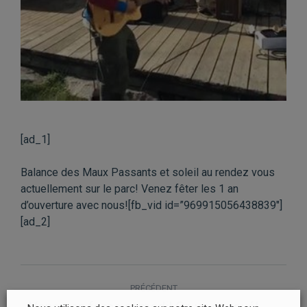
[ad_1]
Balance des Maux Passants et soleil au rendez vous
actuellement sur le parc! Venez fêter les 1 an
d’ouverture avec nous![fb_vid id=”969915056438839″]
[ad_2]
NAVIGATION
PRÉCÉDENT
ARTICLE
Article