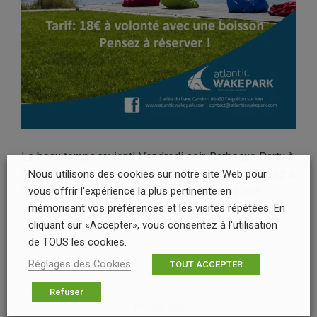
Le beau temps revient! Vendredi soir, Barbecue Party à
volonté à Atlantic WakePark! Places limitées, pensez à
Nous utilisons des cookies sur notre site Web pour
réserver sur Facebook, ou directement sur place !
vous offrir l'expérience la plus pertinente en
mémorisant vos préférences et les visites répétées. En
cliquant sur «Accepter», vous consentez à l'utilisation
de TOUS les cookies.
Réglages des Cookies
TOUT ACCEPTER
NAVIGATION
Refuser
PRÉCÉDENT