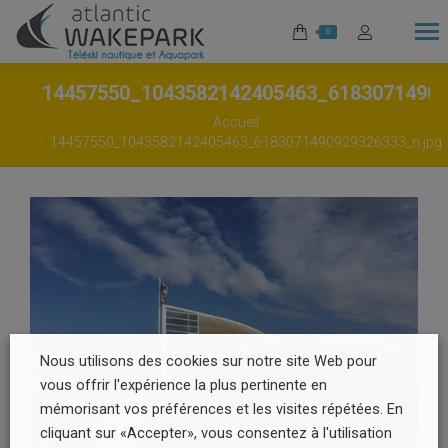
0
14457550_1043582142405463_6183071490
Vous êtes ici :
Accueil
14457550_1043582142405463_6183071490929326333_n.jpg
Nous utilisons des cookies sur notre site Web pour
vous offrir l'expérience la plus pertinente en
mémorisant vos préférences et les visites répétées. En
cliquant sur «Accepter», vous consentez à l'utilisation