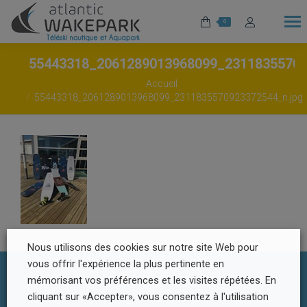
0
55443318_2061289013968099_2311835570
Vous êtes ici :
Accueil
55443318_2061289013968099_2311835570923372544_n.jpg
Nous utilisons des cookies sur notre site Web pour
vous offrir l'expérience la plus pertinente en
mémorisant vos préférences et les visites répétées. En
cliquant sur «Accepter», vous consentez à l'utilisation
Footer Menu