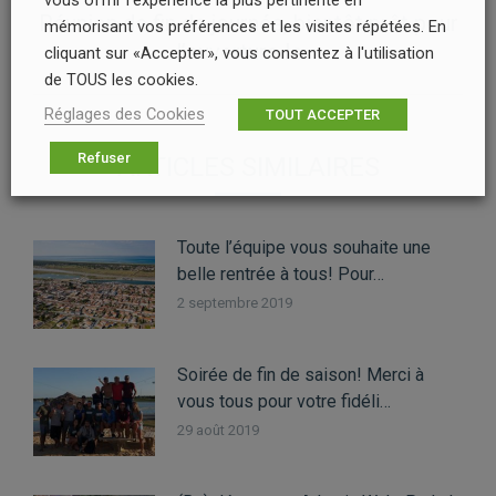
Réunion de fin de journée, bientôt prêt pour
mémorisant vos préférences et les visites répétées. En
Article
l’ouverture le …
cliquant sur «Accepter», vous consentez à l'utilisation
suivant
de TOUS les cookies.
:
Réglages des Cookies
TOUT ACCEPTER
Refuser
ARTICLES SIMILAIRES
Toute l’équipe vous souhaite une
belle rentrée à tous! Pour…
2 septembre 2019
Soirée de fin de saison! Merci à
vous tous pour votre fidéli…
29 août 2019