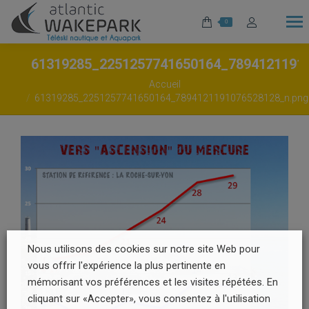
0
61319285_2251257741650164_7894121191
Vous êtes ici :
Accueil
61319285_2251257741650164_7894121191076528128_n.png
Nous utilisons des cookies sur notre site Web pour
vous offrir l'expérience la plus pertinente en
mémorisant vos préférences et les visites répétées. En
cliquant sur «Accepter», vous consentez à l'utilisation