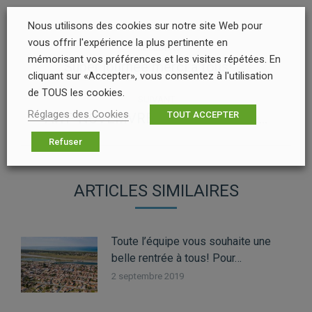
Nous utilisons des cookies sur notre site Web pour
NAVIGATION
vous offrir l'expérience la plus pertinente en
PRÉCÉDENT
ARTICLE
mémorisant vos préférences et les visites répétées. En
Super journée merci à tous!……
Article
cliquant sur «Accepter», vous consentez à l'utilisation
précédent
de TOUS les cookies.
:
SUIVANT
Réglages des Cookies
TOUT ACCEPTER
AWP NOVEMVRE 2K16 – YouTube…
Article
suivant
Refuser
:
ARTICLES SIMILAIRES
Toute l’équipe vous souhaite une
belle rentrée à tous! Pour…
2 septembre 2019