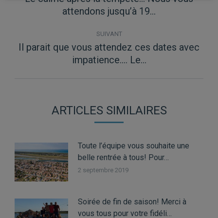
Article
attendons jusqu’à 19…
précédent
:
SUIVANT
Il parait que vous attendez ces dates avec
Article
impatience…. Le…
suivant
:
ARTICLES SIMILAIRES
Toute l’équipe vous souhaite une
belle rentrée à tous! Pour…
2 septembre 2019
Soirée de fin de saison! Merci à
vous tous pour votre fidéli…