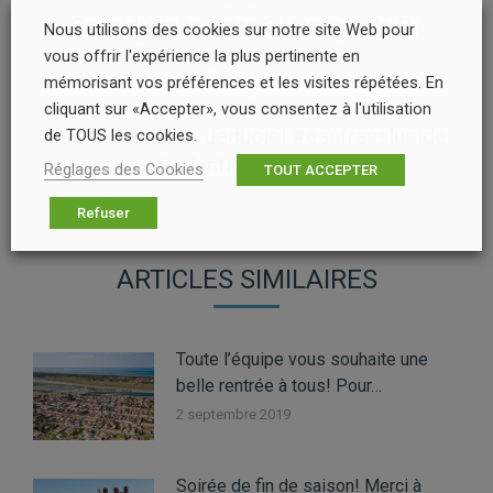
ARTICLE
Ce midi visite entre 2 tournois de P-j
Nous utilisons des cookies sur notre site Web pour
Article
Gautron, membre de l’…
vous offrir l'expérience la plus pertinente en
précédent
mémorisant vos préférences et les visites répétées. En
:
SUIVANT
cliquant sur «Accepter», vous consentez à l'utilisation
Vue d’en haut #vueduciel #eautranslucide
de TOUS les cookies.
Article
#atlanticwakepar…
Réglages des Cookies
TOUT ACCEPTER
suivant
:
Refuser
ARTICLES SIMILAIRES
Toute l’équipe vous souhaite une
belle rentrée à tous! Pour…
2 septembre 2019
Soirée de fin de saison! Merci à