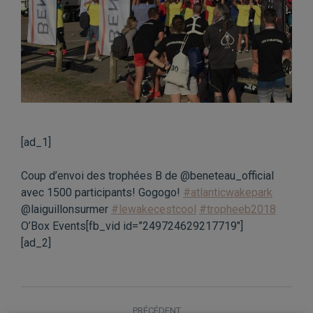
[ad_1]
Coup d’envoi des trophées B de @beneteau_official
avec 1500 participants! Gogogo!
#atlanticwakepark
@laiguillonsurmer
#lewakecestcool
#tropheeb2018
O’Box Events[fb_vid id=”249724629217719″]
[ad_2]
NAVIGATION
PRÉCÉDENT