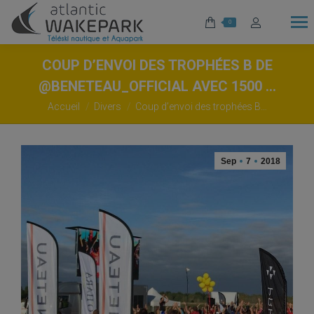
0
COUP D’ENVOI DES TROPHÉES B DE
@BENETEAU_OFFICIAL AVEC 1500 …
Vous êtes ici :
Accueil
Divers
Coup d’envoi des trophées B…
Sep
7
2018