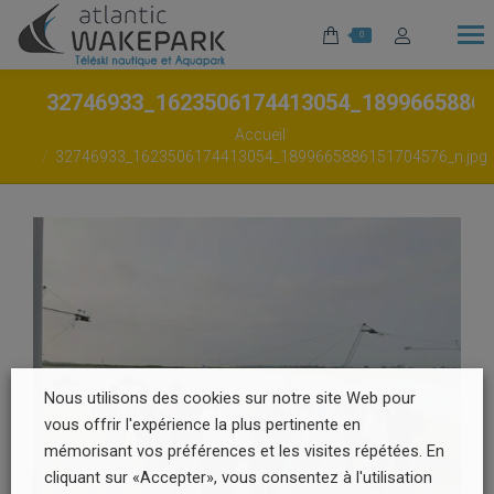
0
32746933_1623506174413054_1899665886
Vous êtes ici :
Accueil
32746933_1623506174413054_1899665886151704576_n.jpg
Nous utilisons des cookies sur notre site Web pour
vous offrir l'expérience la plus pertinente en
mémorisant vos préférences et les visites répétées. En
cliquant sur «Accepter», vous consentez à l'utilisation