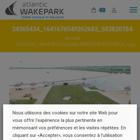
0
34365434_1641676549262683_58382078435
Vous êtes ici :
Accueil
34365434_1641676549262683_583820784355508224_n.jpg
Nous utilisons des cookies sur notre site Web pour
vous offrir l'expérience la plus pertinente en
mémorisant vos préférences et les visites répétées. En
cliquant sur «Accepter», vous consentez à l'utilisation