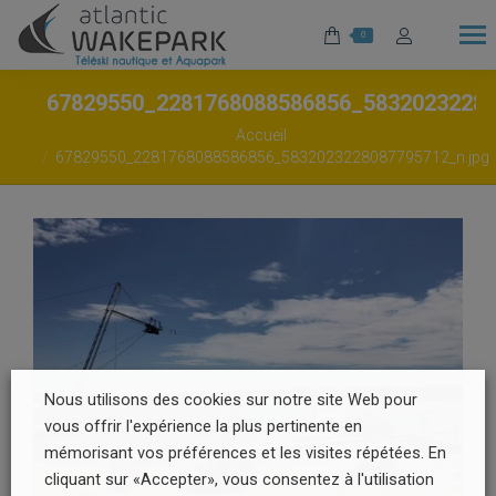
0
67829550_2281768088586856_5832023228
Vous êtes ici :
Accueil
67829550_2281768088586856_5832023228087795712_n.jpg
Nous utilisons des cookies sur notre site Web pour
vous offrir l'expérience la plus pertinente en
mémorisant vos préférences et les visites répétées. En
cliquant sur «Accepter», vous consentez à l'utilisation