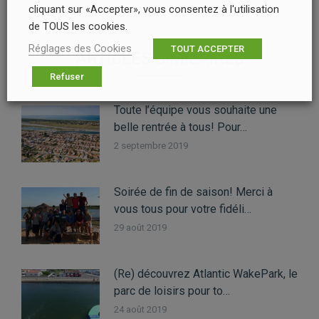
suivant
cliquant sur «Accepter», vous consentez à l'utilisation
:
de TOUS les cookies.
Réglages des Cookies
TOUT ACCEPTER
ARTICLES SIMILAIRES
Refuser
Toute l’équipe vous souhaite une
belle rentrée à tous! Pour…
2 septembre 2019
Soirée de fin de saison! Merci à
vous tous pour votre fidéli…
29 août 2019
(Re) découvrez Atlantic WakePark, le
parc de loisirs pour to…
24 août 2019