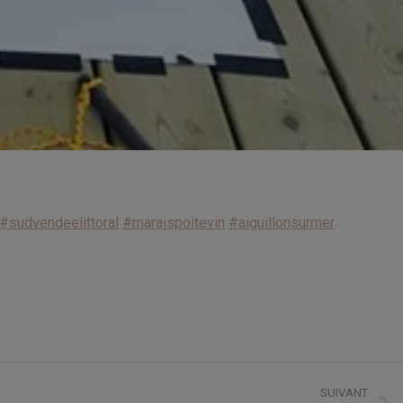
#sudvendeelittoral
#maraispoitevin
#aiguillonsurmer
SUIVANT