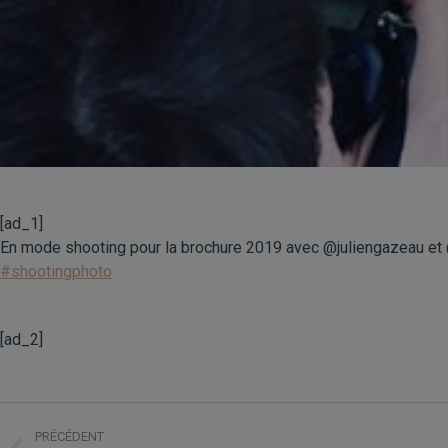
[ad_1]
En mode shooting pour la brochure 2019 avec @juliengazeau 
#shootingphoto
[ad_2]
NAVIGATION
PRÉCÉDENT