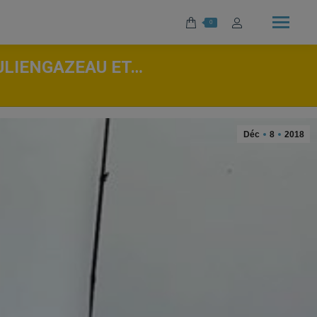
0
ULIENGAZEAU ET…
Déc
8
2018