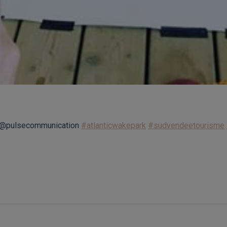
et @pulsecommunication
#atlanticwakepark
#sudvendeetourisme