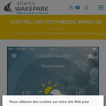
0
21557783_1381137731983234_8959521285
Vous êtes ici :
Accueil
21557783_1381137731983234_8959521285196028538_n.jpg
Nous utilisons des cookies sur notre site Web pour