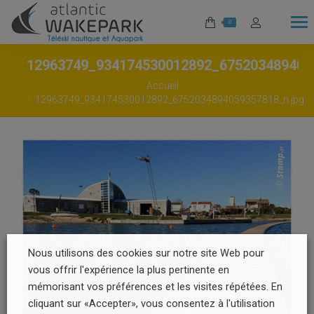
0
12963749_934174530012892_675203489405
Vous êtes ici :
Accueil
12963749_934174530012892_6752034894059357818_n.jpg
Nous utilisons des cookies sur notre site Web pour
vous offrir l'expérience la plus pertinente en
mémorisant vos préférences et les visites répétées. En
cliquant sur «Accepter», vous consentez à l'utilisation