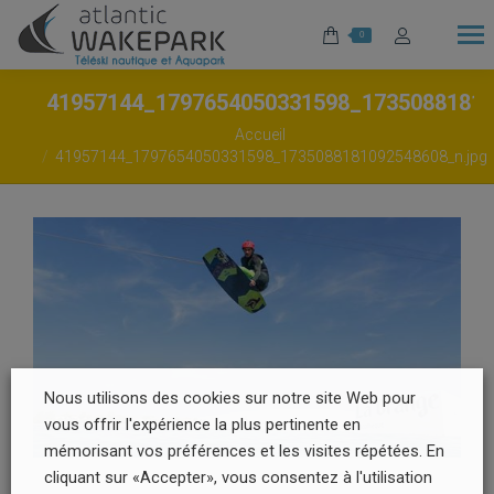
0
41957144_1797654050331598_1735088181
Vous êtes ici :
Accueil
41957144_1797654050331598_1735088181092548608_n.jpg
Nous utilisons des cookies sur notre site Web pour
vous offrir l'expérience la plus pertinente en
mémorisant vos préférences et les visites répétées. En
cliquant sur «Accepter», vous consentez à l'utilisation