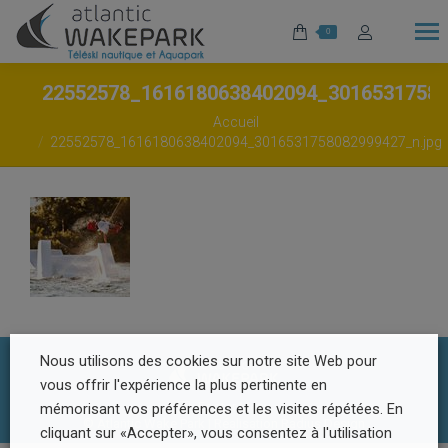
0
22552578_1616180638402094_3016531758
Vous êtes ici :
Accueil
22552578_1616180638402094_3016531758082999427_n.jpg
Nous utilisons des cookies sur notre site Web pour
vous offrir l'expérience la plus pertinente en
Footer Menu
mémorisant vos préférences et les visites répétées. En
© Atlantic Wake Park | Réalisation
Radius Design
cliquant sur «Accepter», vous consentez à l'utilisation