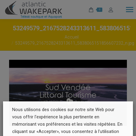
0
53249579_2167528243313611_5838065151
Vous êtes ici :
Accueil
53249579_2167528243313611_5838065151856607232_n.jpg
Nous utilisons des cookies sur notre site Web pour
vous offrir l'expérience la plus pertinente en
mémorisant vos préférences et les visites répétées. En
cliquant sur «Accepter», vous consentez à l'utilisation