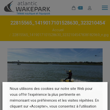
0
22815565_1419017101528630_3232104547
Vous êtes ici :
Accueil
22815565_1419017101528630_3232104547838182969_n.jpg
Nous utilisons des cookies sur notre site Web pour
vous offrir l'expérience la plus pertinente en
mémorisant vos préférences et les visites répétées. En
cliquant sur «Accepter», vous consentez à l'utilisation