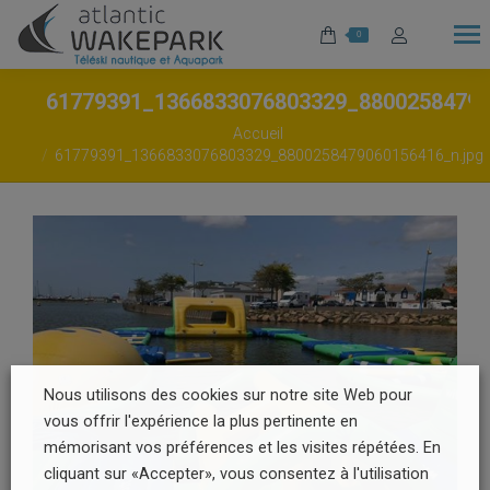
0
61779391_1366833076803329_8800258479
Vous êtes ici :
Accueil
61779391_1366833076803329_8800258479060156416_n.jpg
Nous utilisons des cookies sur notre site Web pour
vous offrir l'expérience la plus pertinente en
mémorisant vos préférences et les visites répétées. En
cliquant sur «Accepter», vous consentez à l'utilisation