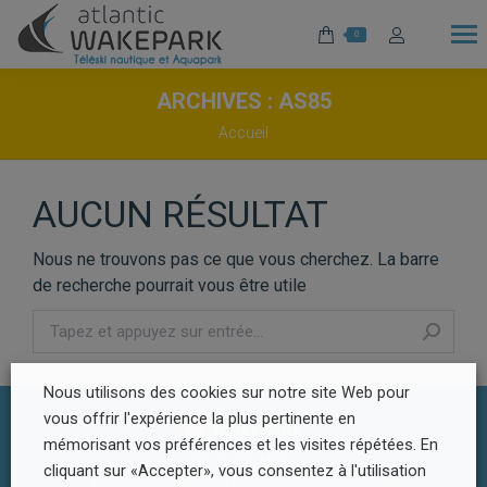
0
ARCHIVES :
AS85
Vous êtes ici :
Accueil
AUCUN RÉSULTAT
Nous ne trouvons pas ce que vous cherchez. La barre
de recherche pourrait vous être utile
Recherche
:
Nous utilisons des cookies sur notre site Web pour
vous offrir l'expérience la plus pertinente en
mémorisant vos préférences et les visites répétées. En
Footer Menu
cliquant sur «Accepter», vous consentez à l'utilisation
© Atlantic Wake Park | Réalisation
Radius Design