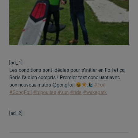
[ad_1]
Les conditions sont idéales pour s’initier en Foil et ça,
Boris l’a bien compris ! Premier test concluant avec
son nouveau matos @gongfoil
#Foil
#GongFoil
#bipoulies
#sun
#ride
#wakepark
[ad_2]