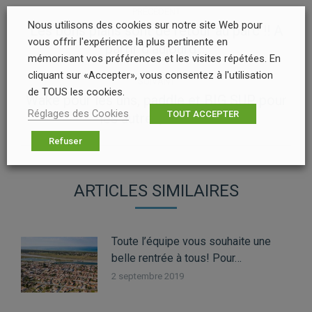
NAVIGATION
PRÉCÉDENT
ARTICLE
Nous utilisons des cookies sur notre site Web pour
Les bons plans sont de retour au parc !! A
Article
vous offrir l'expérience la plus pertinente en
partir d’aujourd’…
précédent
mémorisant vos préférences et les visites répétées. En
:
cliquant sur «Accepter», vous consentez à l'utilisation
SUIVANT
de TOUS les cookies.
Wake pour les uns, paddle et BIG SUP pour
Article
Réglages des Cookies
TOUT ACCEPTER
les autres, on est…
suivant
:
Refuser
ARTICLES SIMILAIRES
Toute l’équipe vous souhaite une
belle rentrée à tous! Pour…
2 septembre 2019