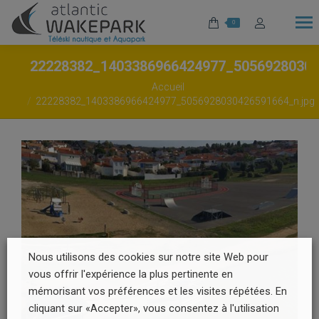
0
22228382_1403386966424977_5056928030
Vous êtes ici :
Accueil
22228382_1403386966424977_5056928030426591664_n.jpg
Nous utilisons des cookies sur notre site Web pour
vous offrir l'expérience la plus pertinente en
mémorisant vos préférences et les visites répétées. En
cliquant sur «Accepter», vous consentez à l'utilisation