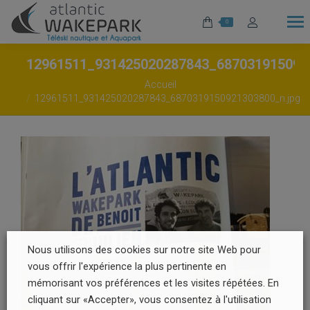
0
12961511_931425020287843_687031915092
Vous êtes ici :
Accueil
12961511_931425020287843_6870319150921303800_n.jpg
Nous utilisons des cookies sur notre site Web pour
vous offrir l'expérience la plus pertinente en
mémorisant vos préférences et les visites répétées. En
cliquant sur «Accepter», vous consentez à l'utilisation