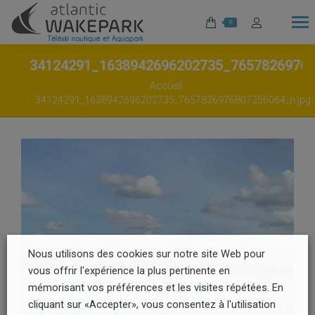
0
34124291_1638942696202735_7657826976
Vous êtes ici :
Accueil
34124291_1638942696202735_7657826976807256064_n.jpg
Nous utilisons des cookies sur notre site Web pour
vous offrir l'expérience la plus pertinente en
mémorisant vos préférences et les visites répétées. En
cliquant sur «Accepter», vous consentez à l'utilisation