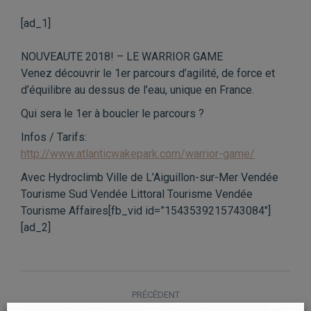
[ad_1]
NOUVEAUTE 2018! – LE WARRIOR GAME
Venez découvrir le 1er parcours d’agilité, de force et
d’équilibre au dessus de l’eau, unique en France.
Qui sera le 1er à boucler le parcours ?
Infos / Tarifs:
http://www.atlanticwakepark.com/warrior-game/
Avec Hydroclimb Ville de L’Aiguillon-sur-Mer Vendée
Tourisme Sud Vendée Littoral Tourisme Vendée
Tourisme Affaires[fb_vid id=”1543539215743084″]
[ad_2]
NAVIGATION
PRÉCÉDENT