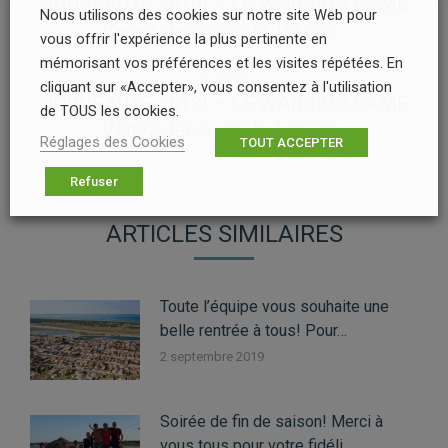
ARTICLE
NOUVEAUTE 2018! – LE WARRIOR GAME
Article
Nous utilisons des cookies sur notre site Web pour
Venez découvrir le 1er par…
précédent
vous offrir l'expérience la plus pertinente en
:
mémorisant vos préférences et les visites répétées. En
SUIVANT
cliquant sur «Accepter», vous consentez à l'utilisation
NOUVEAUTE 2018! – LE WARRIOR GAME
de TOUS les cookies.
Article
Venez découvrir le 1er par…
suivant
Réglages des Cookies
TOUT ACCEPTER
:
Refuser
ARTICLES SIMILAIRES
Toute l’équipe vous souhaite une
belle rentrée à tous! Pour…
2 septembre 2019
Soirée de fin de saison! Merci à
vous tous pour votre fidéli…