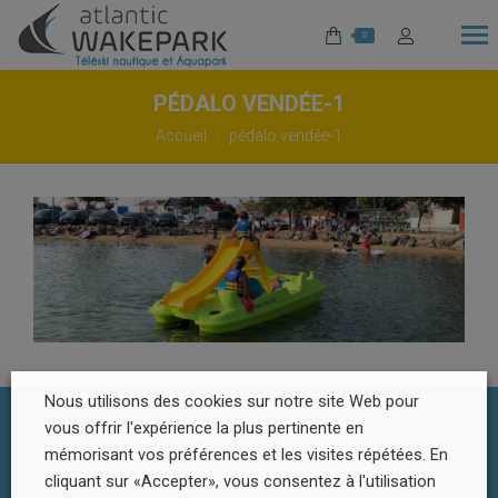
0
PÉDALO VENDÉE-1
Vous êtes ici :
Accueil
pédalo vendée-1
Nous utilisons des cookies sur notre site Web pour
vous offrir l'expérience la plus pertinente en
mémorisant vos préférences et les visites répétées. En
Footer Menu
cliquant sur «Accepter», vous consentez à l'utilisation
© Atlantic Wake Park | Réalisation
Radius Design