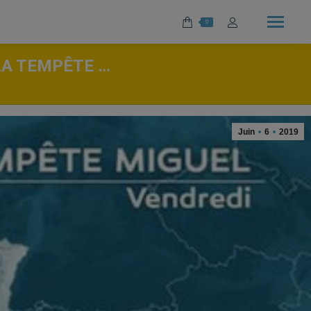
0
 LA TEMPÊTE …
Juin
6
2019