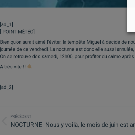
[ad_1]
[ POINT MÉTÉO]
Bien qu’on aurait aimé l’éviter, la tempête Miguel à décidé de 
journée de ce vendredi. La nocturne est donc elle aussi annulée,
On se retrouve dès samedi, 12h00, pour profiter du calme aprè
A très vite !!
[ad_2]
NAVIGATION
PRÉCÉDENT
ARTICLE
‍️NOCTURNE ‍️ Nous y voilà, le mois de juin est ar
Article
précédent