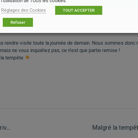
l'utilisation de TOUS les cookies.
Réglages des Cookies
TOUT ACCEPTER
Refuser
nous rendre visite toute la journée de demain. Nous sommes donc 
 mais ne vous inquiétez pas, ce n’est que partie remise !
s la tempête
riv…
Malgré la tempêt
Article
suivant