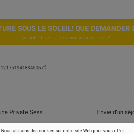
URE SOUS LE SOLEIL! QUE DEMANDER
Vous êtes ici :
Accueil
Divers
Pré ouverture sous le soleil!…
d=”1217519418345067″]
une Private Sess…
Envie d’un séj
Article
suivant
:
Nous utilisons des cookies sur notre site Web pour vous offrir