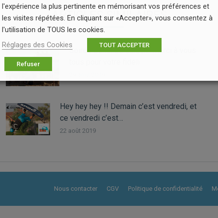
l'expérience la plus pertinente en mémorisant vos préférences et
ARTICLES SIMILAIRES
les visites répétées. En cliquant sur «Accepter», vous consentez à
l'utilisation de TOUS les cookies.
Réglages des Cookies
TOUT ACCEPTER
Soirée de fin de saison! Merci à vous
tous pour votre fidéli…
Refuser
29 août 2019
Hey hey hey !! Demain c’est vendredi, et
ce vendredi c’est…
22 août 2019
Nous contacter
CGV
Politique de confidentialité
Me