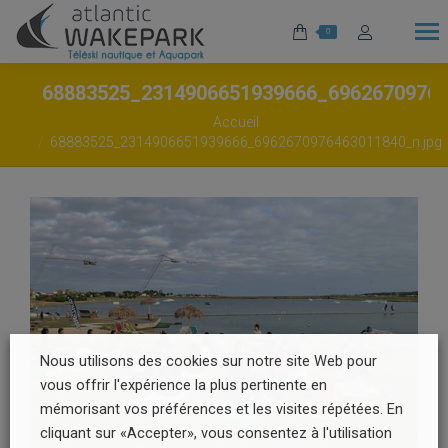
0
68883525_2314906651939666_6962670976
Vous êtes ici :
Accueil
68883525_2314906651939666_6962670976463011840_n.jpg
Nous utilisons des cookies sur notre site Web pour
vous offrir l'expérience la plus pertinente en
mémorisant vos préférences et les visites répétées. En
cliquant sur «Accepter», vous consentez à l'utilisation