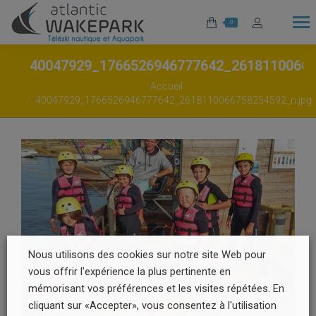
0
40047929_1766526946777642_2618110066
Vous êtes ici :
Accueil
40047929_1766526946777642_2618110066758254592_n.jpg
Nous utilisons des cookies sur notre site Web pour
vous offrir l'expérience la plus pertinente en
mémorisant vos préférences et les visites répétées. En
cliquant sur «Accepter», vous consentez à l'utilisation