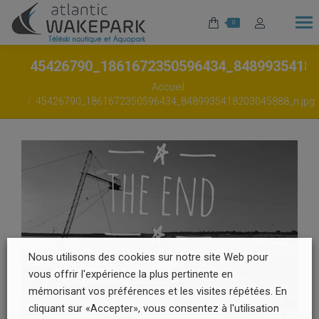
0
45426790_1861672350596434_8489935418
Vous êtes ici :
Accueil
45426790_1861672350596434_8489935418203045888_n.jpg
Nous utilisons des cookies sur notre site Web pour
vous offrir l'expérience la plus pertinente en
mémorisant vos préférences et les visites répétées. En
cliquant sur «Accepter», vous consentez à l'utilisation