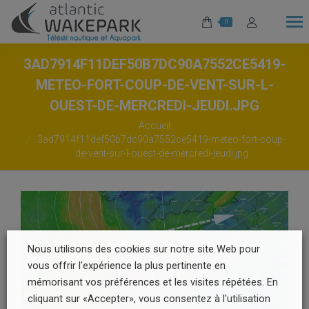
0
3AD7914F11DEF50B7DC90A7552CE5419-
METEO-FORT-COUP-DE-VENT-SUR-L-
OUEST-DE-MERCREDI-JEUDI.JPG
Vous êtes ici :
Accueil
3ad7914f11def50b7dc90a7552ce5419-meteo-fort-coup-
de-vent-sur-l-ouest-de-mercredi-jeudi.jpg
Nous utilisons des cookies sur notre site Web pour
vous offrir l'expérience la plus pertinente en
mémorisant vos préférences et les visites répétées. En
cliquant sur «Accepter», vous consentez à l'utilisation