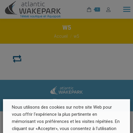
0
W5
Vous êtes ici :
Accueil
w5
Footer Menu
© Atlantic Wake Park | Réalisation
Radius Design
Nous utilisons des cookies sur notre site Web pour
vous offrir l'expérience la plus pertinente en
mémorisant vos préférences et les visites répétées. En
cliquant sur «Accepter», vous consentez à l'utilisation