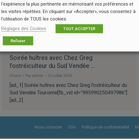
l'expérience la plus pertinente en mémorisant vos préférences et
les visites répétées. En cliquant sur «Accepter», vous consentez à
l'utilisation de TOUS les cookies.
Réglages des Cookies
TOUT ACCEPTER
Refuser
Soirée huîtres avec Chez Greg
l’ostréiculteur du Sud Vendée …
Divers
Par
admin
22 juillet 2016
[ad_1] Soirée huîtres avec Chez Greg l’ostréiculteur du
Sud Vendée Tourisme[fb_vid id=”995990250497986″]
[ad_2]
Nous contacter
CGV
Politique de confidentialité
Me