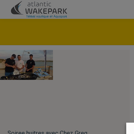
Soiree huitres avec Chez Greg