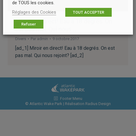
de TOUS les cookies.
Réglages des Cookies
TOUT ACCEPTER
Miroir en direct! Eau à 18 degrés. On
Refuser
est pas mal. Qui nous …
Divers
Par
admin
9 octobre 2017
[ad_1] Miroir en direct! Eau à 18 degrés. On est
pas mal. Qui nous rejoint? [ad_2]
Footer Menu
© Atlantic Wake Park | Réalisation
Radius Design