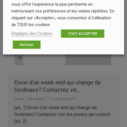
vous offrir l'expérience la plus pertinente en
mémorisant vos préférences et les visites répétées. En
cliquant sur «Accepter», vous consentez à l'utilisation
de TOUS les cookies.
Réglages des Cookies
TOUT ACCEPTER
Refuser
Envie d’un week-end qui change de
l’ordinaire? Contactez vit…
Divers
Par
admin
11 octobre 2017
[ad_1] Envie d’un week-end qui change de
l’ordinaire? Contactez vite les poules qui roulent!
[ad_2]