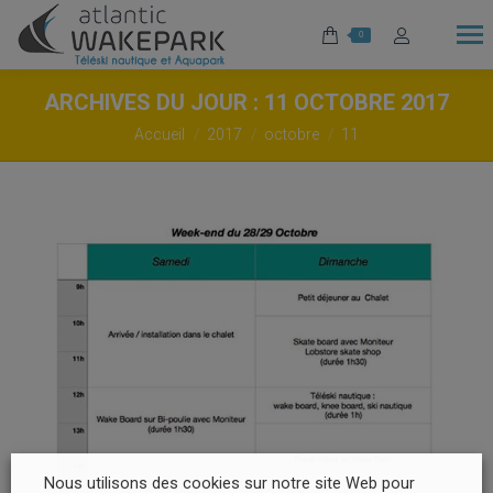
0
ARCHIVES DU JOUR :
11 OCTOBRE 2017
Vous êtes ici :
Accueil
2017
octobre
11
Nous utilisons des cookies sur notre site Web pour