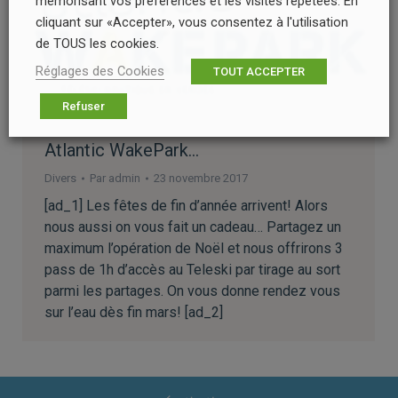
mémorisant vos préférences et les visites répétées. En
cliquant sur «Accepter», vous consentez à l'utilisation
de TOUS les cookies.
Réglages des Cookies
TOUT ACCEPTER
Refuser
Atlantic WakePark…
Divers
Par
admin
23 novembre 2017
[ad_1] Les fêtes de fin d’année arrivent! Alors
nous aussi on vous fait un cadeau… Partagez un
maximum l’opération de Noël et nous offrirons 3
pass de 1h d’accès au Teleski par tirage au sort
parmi les partages. On vous donne rendez vous
sur l’eau dès fin mars! [ad_2]