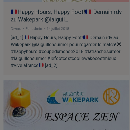
Happy Hours, Happy Foot!
Demain rdv
au Wakepark @laiguil…
Divers
Par
admin
14 juillet 2018
[ad_1]
Happy Hours, Happy Foot!
Demain rdv au
Wakepark @laiguillonsurmer pour regarder le match!
#happyhours #coupedumonde2018 #latranchesurmer
#laiguillonsurmer #lefootcestcoollewakecestmieux
#vivelafrance
[ad_2]