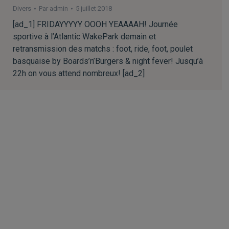
Divers
Par
admin
5 juillet 2018
[ad_1] FRIDAYYYYY OOOH YEAAAAH! Journée
sportive à l’Atlantic WakePark demain et
retransmission des matchs : foot, ride, foot, poulet
basquaise by Boards’n’Burgers & night fever! Jusqu’à
22h on vous attend nombreux! [ad_2]