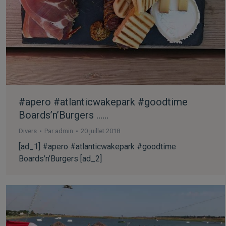
#apero #atlanticwakepark #goodtime
Boards’n’Burgers ……
Divers
Par
admin
20 juillet 2018
[ad_1] #apero #atlanticwakepark #goodtime
Boards’n’Burgers [ad_2]