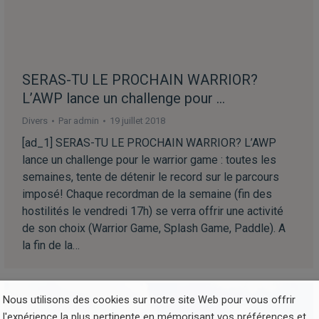
SERAS-TU LE PROCHAIN WARRIOR?
L’AWP lance un challenge pour …
Divers
Par
admin
19 juillet 2018
[ad_1] SERAS-TU LE PROCHAIN WARRIOR? L’AWP
lance un challenge pour le warrior game : toutes les
semaines, tente de détenir le record sur le parcours
imposé! Chaque recordman de la semaine (fin des
hostilités le vendredi 17h) se verra offrir une activité
de son choix (Warrior Game, Splash Game, Paddle). A
la fin de la…
Nous utilisons des cookies sur notre site Web pour vous offrir
l'expérience la plus pertinente en mémorisant vos préférences et