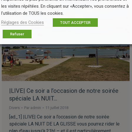
les visites répétées. En cliquant sur «Accepter», vous consentez à
l'utilisation de TOUS les cookies.
Réglages des Cookies
TOUT ACCEPTER
Refuser
|LIVE| Ce soir a l’occasion de notre soirée
spéciale LA NUIT…
Divers
Par
admin
11 juillet 2018
[ad_1] |LIVE| Ce soir a l’occasion de notre soirée
spéciale LA NUIT DE LA GLISSE vous pourrez rider le
plan d’eau jusqu’à 21h! – et il est particulièrement