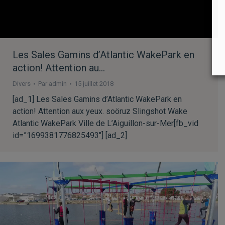
Les Sales Gamins d’Atlantic WakePark en
action! Attention au…
Divers
Par
admin
15 juillet 2018
[ad_1] Les Sales Gamins d’Atlantic WakePark en
action! Attention aux yeux. soöruz Slingshot Wake
Atlantic WakePark Ville de L’Aiguillon-sur-Mer[fb_vid
id=”1699381776825493″] [ad_2]