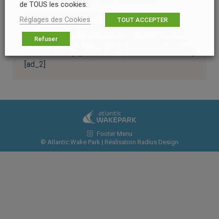
de TOUS les cookies.
Divers
Par
admin
27 juillet 2018
Réglages des Cookies
TOUT ACCEPTER
[ad_1] Attention Bon Plan tout proche d’Atlantic
Refuser
WakePark, Testé et approuvé! Équipe, bateau et
matériel au Top![fb_vid id=”1718840168212987″]
[ad_2]
Footer Menu
© Atlantic Wake Park | Réalisation
Radius Design