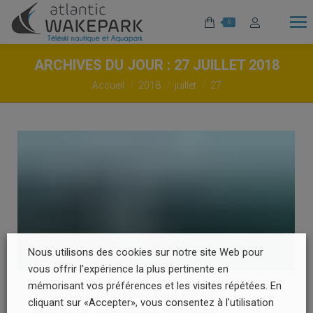
0
ARCHIVES DU JOUR :
27 JUILLET 2018
Vous êtes ici :
Accueil
2018
juillet
27
Nous utilisons des cookies sur notre site Web pour
vous offrir l'expérience la plus pertinente en
mémorisant vos préférences et les visites répétées. En
Attention Bon Plan tout proche
cliquant sur «Accepter», vous consentez à l'utilisation
d’Atlantic WakePark, Testé et…