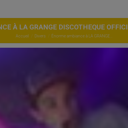
E À LA GRANGE DISCOTHEQUE OFFICI
Vous êtes ici :
Accueil
Divers
Énorme ambiance à LA GRANGE…