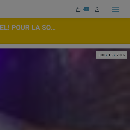
0
EL! POUR LA SO…
Juil
13
2016