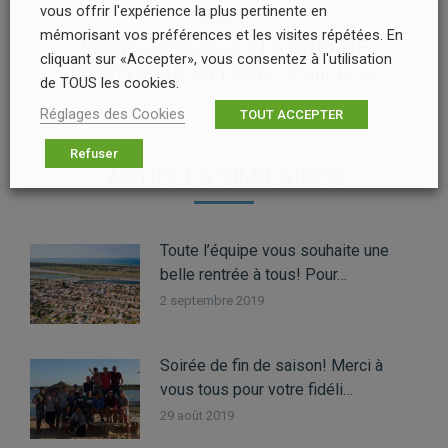
:
vous offrir l'expérience la plus pertinente en
SUIVANT
mémorisant vos préférences et les visites répétées. En
Énorme ambiance à LA GRANGE
Article
cliquant sur «Accepter», vous consentez à l'utilisation
DISCOTHEQUE OFFICIEL! Pour la so…
suivant
de TOUS les cookies.
:
Réglages des Cookies
TOUT ACCEPTER
Refuser
ARTICLES SIMILAIRES
Toute l’équipe vous souhaite une
belle rentrée à tous! Pour…
2 septembre 2019
Soirée de fin de saison! Merci à
vous tous pour votre fidéli…
29 août 2019